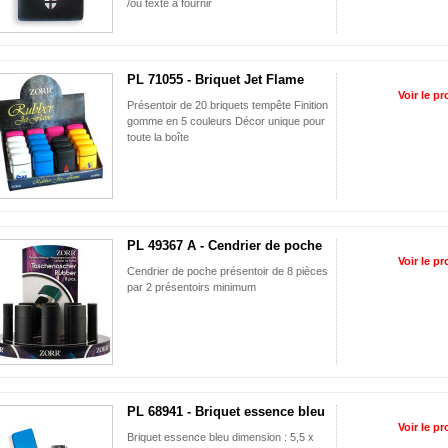
/ou texte à fournir
PL 71055 - Briquet Jet Flame
Voir le pr
Présentoir de 20 briquets tempête Finition
gomme en 5 couleurs Décor unique pour
toute la boîte
PL 49367 A - Cendrier de poche
Voir le pr
Cendrier de poche présentoir de 8 pièces
par 2 présentoirs minimum
PL 68941 - Briquet essence bleu
Voir le pr
Briquet essence bleu dimension : 5,5 x