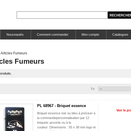
Nouveautés
Comment commander
Mon compte
Catalogues
Articles Fumeurs
icles Fumeurs
 produits.
Tri
PL 68967 - Briquet essence
Voir le pr
Briquet essence noir ou bleu à préciser à
la commandepersonnalisation par 12
briquets assortis ou à la
couleur Dimensions : 55 x 38 mm logo et