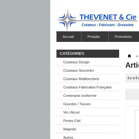
Accueil
Produits
Promotions
CATÉGORIES
>
Couteaux Design
Art
Couteaux Souvenirs
Il y a 6
Couteaux Multifonctions
Couteaux Fabrication Française
Contenants isotherme
Gourdes / Tasses
Vin / Alcool
Portes-Clef
Magnets
Autres