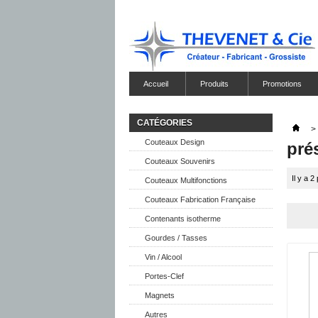
Accueil
Produits
Promotions
CATÉGORIES
>
Couteaux Design
prés
Couteaux Souvenirs
Il y a 2
Couteaux Multifonctions
Couteaux Fabrication Française
Contenants isotherme
Gourdes / Tasses
Vin / Alcool
Portes-Clef
Magnets
Autres