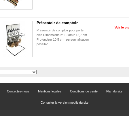
Présentoir de comptoir
Voir le pr
Présentoir de comptoir pour porte
clés Dimensions h: 19 cm l: 12,7 cm
Profondeur 10,5 cm personnalisation
possible
Contactez-nous
Mentions légales
Conditions de vente
Plan du site
Consulter la version mobile du site