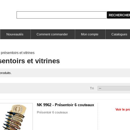
Nouveautés
Comment commander
Mon compte
Catalogues
présentoirs et vitrines
entoirs et vitrines
 produits.
Tri
NK 9962 - Présentoir 6 couteaux
Voir le pr
Présentoir 6 couteaux