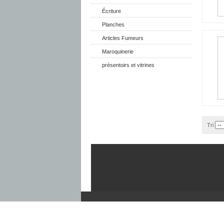
Écriture
Planches
Articles Fumeurs
Maroquinerie
présentoirs et vitrines
Tri