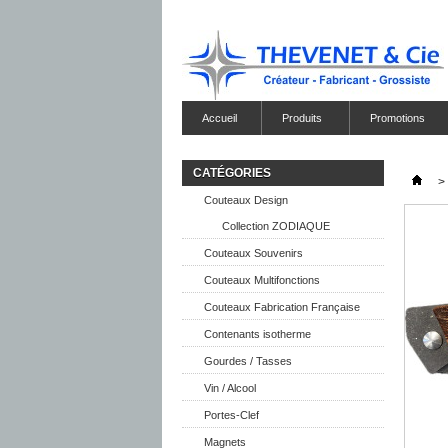
Accueil
Produits
Promotions
CATÉGORIES
>
Couteaux Design
Collection ZODIAQUE
Couteaux Souvenirs
Couteaux Multifonctions
Couteaux Fabrication Française
Contenants isotherme
Gourdes / Tasses
Vin / Alcool
Portes-Clef
Magnets