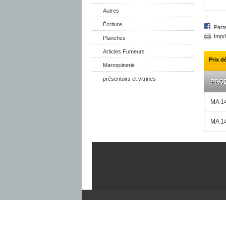
Autres
Écriture
Part
Impr
Planches
Articles Fumeurs
Prix d
Maroquinerie
présentoirs et vitrines
PROD
MA 1
MA 1