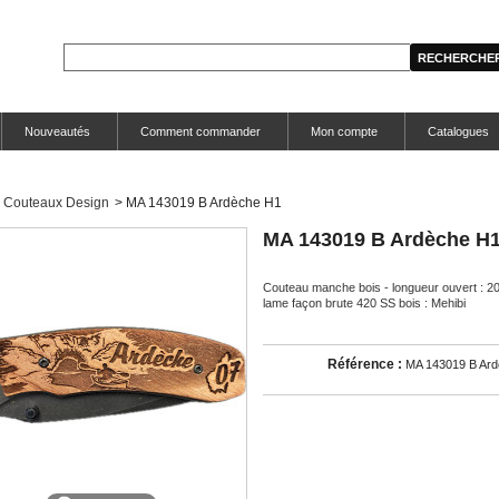
Nouveautés
Comment commander
Mon compte
Catalogues
Couteaux Design
>
MA 143019 B Ardèche H1
MA 143019 B Ardèche H
Couteau manche bois - longueur ouvert : 2
lame façon brute 420 SS bois : Mehibi
Référence :
MA 143019 B Ar