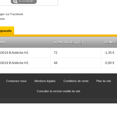
AGRANDIR
ager sur Facebook
imer
égressifs
UIT
À PARTIR DE (QTÉ)
REMISE
43019 B Ardèche H1
72
-1,35 €
43019 B Ardèche H1
48
-0,90 €
Contactez-nous
Mentions légales
Conditions de vente
Plan du site
Consulter la version mobile du site