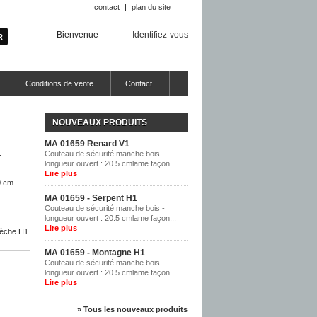
contact
plan du site
Bienvenue
Identifiez-vous
Conditions de vente
Contact
NOUVEAUX PRODUITS
MA 01659 Renard V1
1
Couteau de sécurité manche bois -
longueur ouvert : 20.5 cmlame façon...
Lire plus
0 cm
MA 01659 - Serpent H1
Couteau de sécurité manche bois -
longueur ouvert : 20.5 cmlame façon...
Lire plus
dèche H1
MA 01659 - Montagne H1
Couteau de sécurité manche bois -
longueur ouvert : 20.5 cmlame façon...
Lire plus
» Tous les nouveaux produits