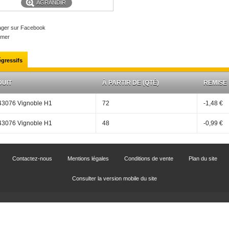
AGRANDIR
ager sur Facebook
imer
égressifs
UIT
À PARTIR DE (QTÉ)
REMISE
43076 Vignoble H1
72
-1,48 €
43076 Vignoble H1
48
-0,99 €
Contactez-nous
Mentions légales
Conditions de vente
Plan du site
Consulter la version mobile du site