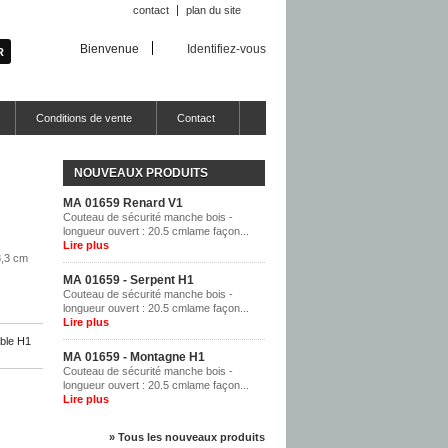
contact
plan du site
Bienvenue
Identifiez-vous
Conditions de vente
Contact
NOUVEAUX PRODUITS
MA 01659 Renard V1
Couteau de sécurité manche bois -
longueur ouvert : 20.5 cmlame façon...
Lire plus
8,3 cm
MA 01659 - Serpent H1
Couteau de sécurité manche bois -
longueur ouvert : 20.5 cmlame façon...
Lire plus
ble H1
MA 01659 - Montagne H1
Couteau de sécurité manche bois -
longueur ouvert : 20.5 cmlame façon...
Lire plus
» Tous les nouveaux produits