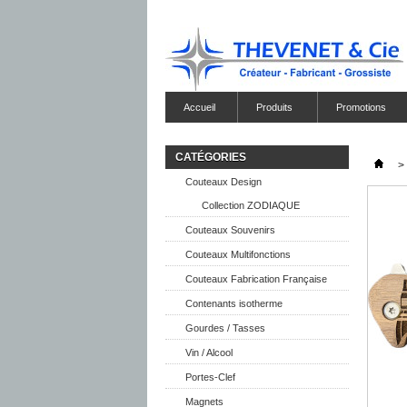
Accueil
Produits
Promotions
CATÉGORIES
>
Couteaux Design
Collection ZODIAQUE
Couteaux Souvenirs
Couteaux Multifonctions
Couteaux Fabrication Française
Contenants isotherme
Gourdes / Tasses
Vin / Alcool
Portes-Clef
Magnets