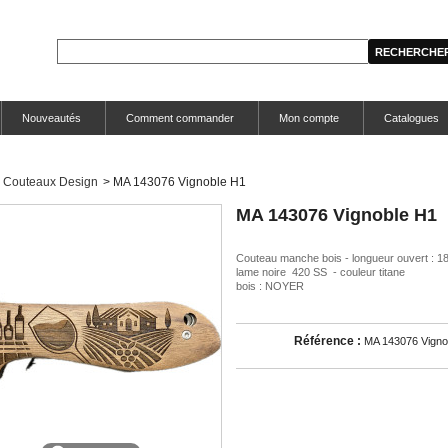
Nouveautés
Comment commander
Mon compte
Catalogues
Couteaux Design
>
MA 143076 Vignoble H1
MA 143076 Vignoble H1
Couteau manche bois - longueur ouvert : 1
lame noire 420 SS - couleur titane
bois : NOYER
Référence :
MA 143076 Vigno