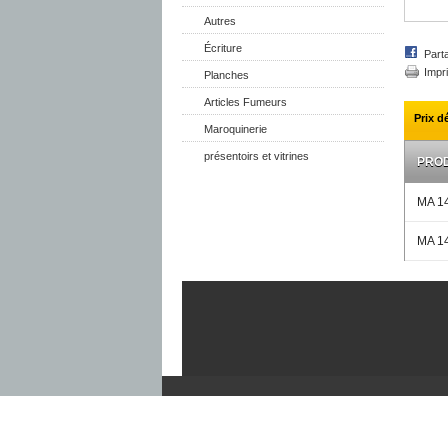
Autres
Écriture
Part
Impr
Planches
Articles Fumeurs
Prix d
Maroquinerie
présentoirs et vitrines
PROD
MA 1
MA 1