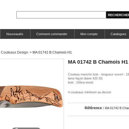
Nouveautés
Comment commander
Mon compte
Catalogues
Couteaux Design
>
MA 01742 B Chamois H1
MA 01742 B Chamois H1
Couteau manche bois - longueur ouvert : 1
lame façon titane 420 SS
bois : Zébra wood
4 couteaux minimum au dessin
Référence :
MA 01742 B Cha