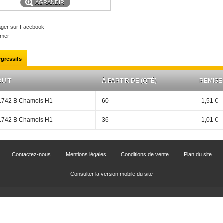
AGRANDIR
ager sur Facebook
imer
égressifs
UIT
À PARTIR DE (QTÉ)
REMISE
1742 B Chamois H1
60
-1,51 €
1742 B Chamois H1
36
-1,01 €
Contactez-nous
Mentions légales
Conditions de vente
Plan du site
Consulter la version mobile du site