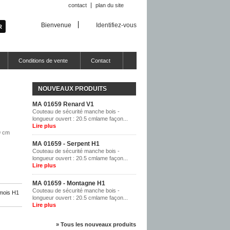
contact
plan du site
Bienvenue
Identifiez-vous
Conditions de vente
Contact
NOUVEAUX PRODUITS
MA 01659 Renard V1
Couteau de sécurité manche bois -
longueur ouvert : 20.5 cmlame façon...
Lire plus
9 cm
MA 01659 - Serpent H1
Couteau de sécurité manche bois -
longueur ouvert : 20.5 cmlame façon...
Lire plus
MA 01659 - Montagne H1
Couteau de sécurité manche bois -
mois H1
longueur ouvert : 20.5 cmlame façon...
Lire plus
» Tous les nouveaux produits