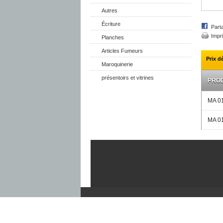
Autres
Écriture
Part
Impr
Planches
Articles Fumeurs
Prix d
Maroquinerie
présentoirs et vitrines
PROD
MA 0
MA 0