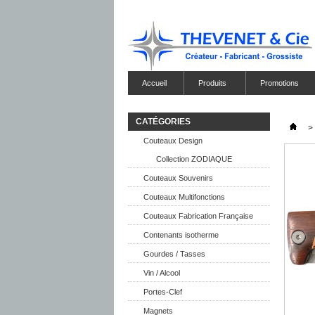
Accueil
Produits
Promotions
CATÉGORIES
>
Couteaux Design
Collection ZODIAQUE
Couteaux Souvenirs
Couteaux Multifonctions
Couteaux Fabrication Française
Contenants isotherme
Gourdes / Tasses
Vin / Alcool
Portes-Clef
Magnets