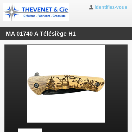
Identifiez-vous
MA 01740 A Télésiège H1