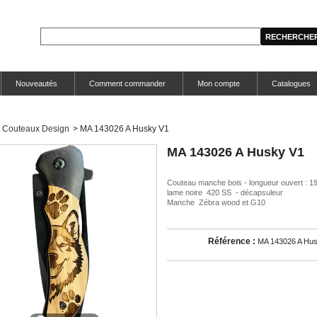
Nouveautés
Comment commander
Mon compte
Catalogues
Couteaux Design
>
MA 143026 A Husky V1
MA 143026 A Husky V1
Couteau manche bois - longueur ouvert : 1
lame noire 420 SS - décapsuleur
Manche Zébra wood et G10
Référence :
MA 143026 A Hu