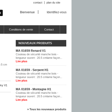
contact
plan du site
Bienvenue
Identifiez-vous
Conditions de vente
Contact
NOUVEAUX PRODUITS
MA 01659 Renard V1
Couteau de sécurité manche bois -
longueur ouvert : 20.5 cmlame façon...
Lire plus
9.5 cm
MA 01659 - Serpent H1
Couteau de sécurité manche bois -
longueur ouvert : 20.5 cmlame façon...
Lire plus
sky V1
MA 01659 - Montagne H1
Couteau de sécurité manche bois -
longueur ouvert : 20.5 cmlame façon...
Lire plus
» Tous les nouveaux produits