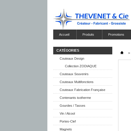
Accueil
Produits
Promotions
CATÉGORIES
>
Couteaux Design
Collection ZODIAQUE
Couteaux Souvenirs
Couteaux Multifonctions
Couteaux Fabrication Française
Contenants isotherme
Gourdes / Tasses
Vin / Alcool
Portes-Clef
Magnets