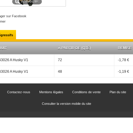
AGRANDIR
ager sur Facebook
imer
égressifs
UIT
À PARTIR DE (QTÉ)
REMISE
43026 A Husky V1
72
-1,78 €
43026 A Husky V1
48
-1,19 €
Contactez-nous
Mentions légales
Conditions de vente
Plan du site
Consulter la version mobile du site