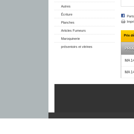
Autres
Écriture
Part
Impr
Planches
Articles Fumeurs
Prix d
Maroquinerie
présentoirs et vitrines
PROD
MA 1
MA 1