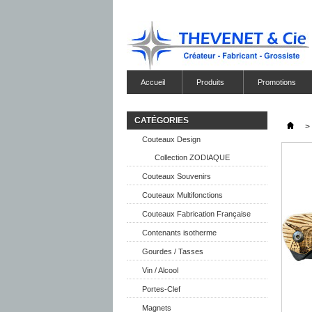
Accueil
Produits
Promotions
CATÉGORIES
>
Couteaux Design
Collection ZODIAQUE
Couteaux Souvenirs
Couteaux Multifonctions
Couteaux Fabrication Française
Contenants isotherme
Gourdes / Tasses
Vin / Alcool
Portes-Clef
Magnets