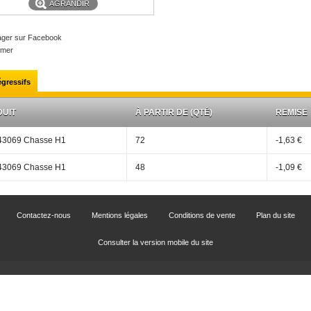
AGRANDIR
ager sur Facebook
imer
égressifs
UIT
À PARTIR DE (QTÉ)
REMISE
43069 Chasse H1
72
-1,63 €
43069 Chasse H1
48
-1,09 €
Contactez-nous
Mentions légales
Conditions de vente
Plan du site
Consulter la version mobile du site