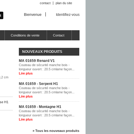
contact
plan du site
Bienvenue
Identifiez-vous
Conditions de vente
Contact
NOUVEAUX PRODUITS
MA 01659 Renard V1
Couteau de sécurité manche bois -
longueur ouvert : 20.5 cmlame façon...
Lire plus
0,2 cm
MA 01659 - Serpent H1
Couteau de sécurité manche bois -
longueur ouvert : 20.5 cmlame façon...
Lire plus
se H1
MA 01659 - Montagne H1
Couteau de sécurité manche bois -
longueur ouvert : 20.5 cmlame façon...
Lire plus
» Tous les nouveaux produits