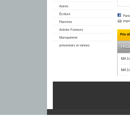
Autres
Écriture
Part
Impr
Planches
Articles Fumeurs
Prix d
Maroquinerie
présentoirs et vitrines
PROD
MA 1
MA 1