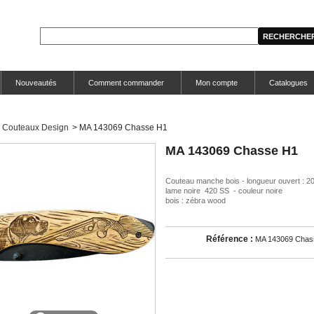
Nouveautés
Comment commander
Mon compte
Catalogues
Couteaux Design
>
MA 143069 Chasse H1
MA 143069 Chasse H1
Couteau manche bois - longueur ouvert : 2
lame noire 420 SS - couleur noire
bois : zébra wood
Référence :
MA 143069 Chas