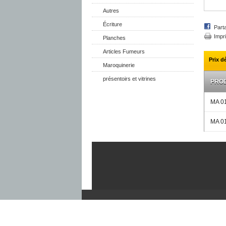
Autres
Écriture
Part
Impr
Planches
Articles Fumeurs
Prix d
Maroquinerie
présentoirs et vitrines
PROD
MA 01
MA 01