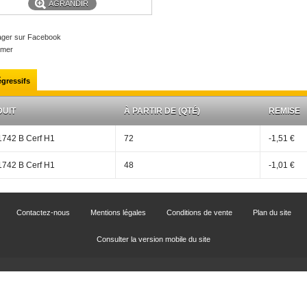
AGRANDIR
ager sur Facebook
imer
égressifs
UIT
À PARTIR DE (QTÉ)
REMISE
742 B Cerf H1
72
-1,51 €
742 B Cerf H1
48
-1,01 €
Contactez-nous
Mentions légales
Conditions de vente
Plan du site
Consulter la version mobile du site