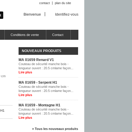
contact
plan du site
Bienvenue
Identifiez-vous
Conditions de vente
Contact
NOUVEAUX PRODUITS
MA 01659 Renard V1
Couteau de sécurité manche bois -
longueur ouvert : 20.5 cmlame façon...
Lire plus
9 cm
MA 01659 - Serpent H1
Couteau de sécurité manche bois -
longueur ouvert : 20.5 cmlame façon...
Lire plus
MA 01659 - Montagne H1
Couteau de sécurité manche bois -
 H1
longueur ouvert : 20.5 cmlame façon...
Lire plus
» Tous les nouveaux produits