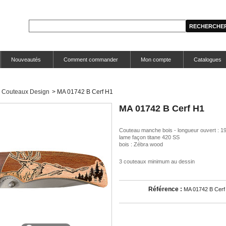
Nouveautés
Comment commander
Mon compte
Catalogues
Couteaux Design
>
MA 01742 B Cerf H1
MA 01742 B Cerf H1
Couteau manche bois - longueur ouvert : 1
lame façon titane 420 SS
bois : Zébra wood
3 couteaux minimum au dessin
Référence :
MA 01742 B Cerf