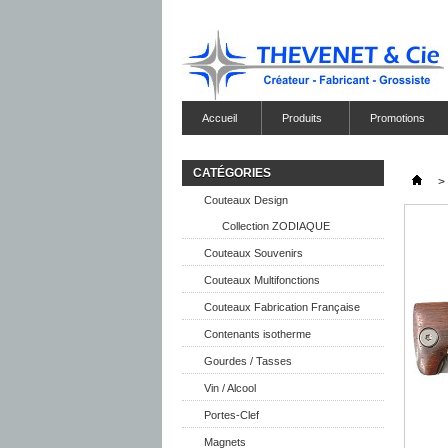
Accueil
Produits
Promotions
CATÉGORIES
>
Couteaux Design
Collection ZODIAQUE
Couteaux Souvenirs
Couteaux Multifonctions
Couteaux Fabrication Française
Contenants isotherme
Gourdes / Tasses
Vin / Alcool
Portes-Clef
Magnets