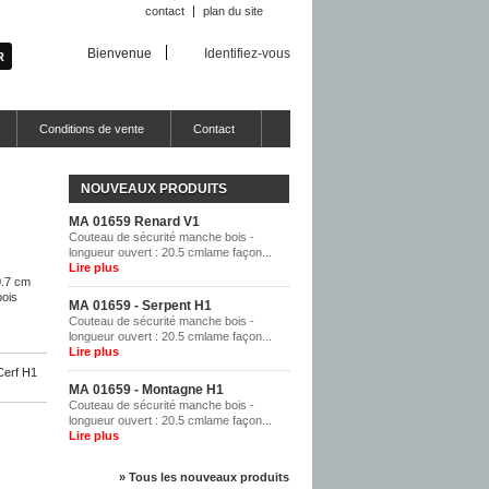
contact
plan du site
Bienvenue
Identifiez-vous
Conditions de vente
Contact
NOUVEAUX PRODUITS
MA 01659 Renard V1
Couteau de sécurité manche bois -
longueur ouvert : 20.5 cmlame façon...
Lire plus
0.7 cm
bois
MA 01659 - Serpent H1
Couteau de sécurité manche bois -
longueur ouvert : 20.5 cmlame façon...
Lire plus
Cerf H1
MA 01659 - Montagne H1
Couteau de sécurité manche bois -
longueur ouvert : 20.5 cmlame façon...
Lire plus
» Tous les nouveaux produits