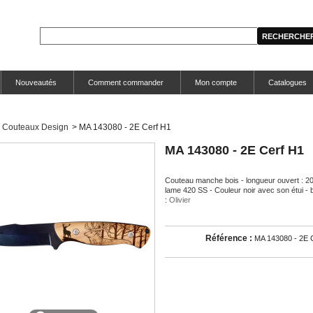
Nouveautés
Comment commander
Mon compte
Catalogues
Couteaux Design
>
MA 143080 - 2E Cerf H1
MA 143080 - 2E Cerf H1
Couteau manche bois - longueur ouvert : 2
lame 420 SS - Couleur noir avec son étui - 
:
Olivier
Référence :
MA 143080 - 2E 