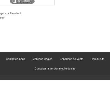
AGRANDIR
ager sur Facebook
imer
Contactez-nous
Mentions légales
Conditions de vente
Plan du site
Consulter la version mobile du site