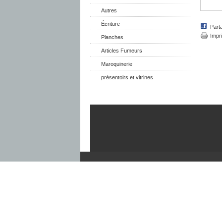
Autres
Écriture
Part
Impr
Planches
Articles Fumeurs
Maroquinerie
présentoirs et vitrines