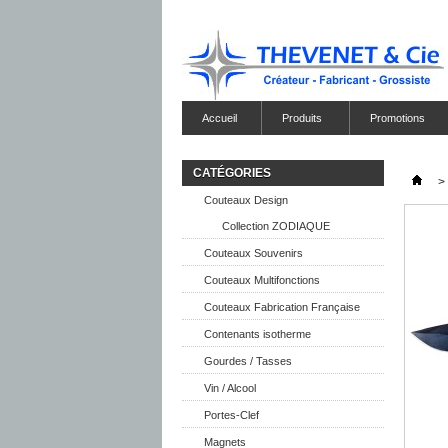
Accueil
Produits
Promotions
CATÉGORIES
>
Couteaux Design
Collection ZODIAQUE
Couteaux Souvenirs
Couteaux Multifonctions
Couteaux Fabrication Française
Contenants isotherme
Gourdes / Tasses
Vin / Alcool
Portes-Clef
Magnets